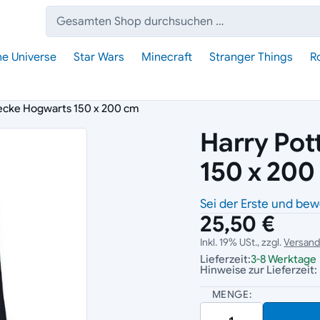
Suche:
he Universe
Star Wars
Minecraft
Stranger Things
R
decke Hogwarts 150 x 200 cm
Harry Pot
150 x 200
Sei der Erste und bew
25,50 €
Inkl. 19% USt., zzgl.
Versan
Lieferzeit:
3-8 Werktage
Hinweise zur Lieferzeit:
MENGE: