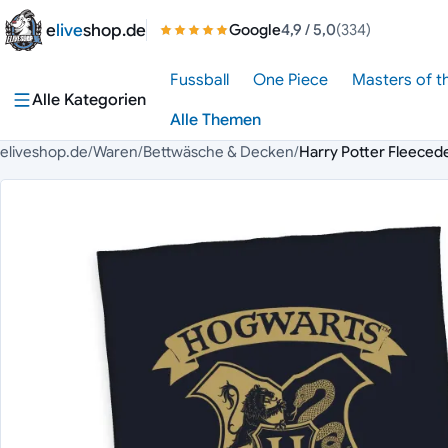
Zum Inhalt springen
e
live
shop.de
Google
4,9
/ 5,0
(334)
Fussball
One Piece
Masters of t
Alle Kategorien
Alle Themen
eliveshop.de
/
Waren
/
Bettwäsche & Decken
/
Harry Potter Fleece