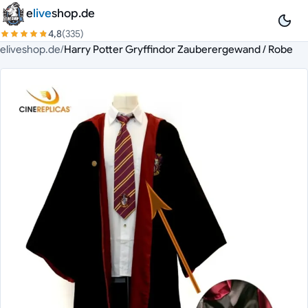
Zum Inhalt springen
e
live
shop.de
4,8
(335)
eliveshop.de
/
Harry Potter Gryffindor Zauberergewand / Robe