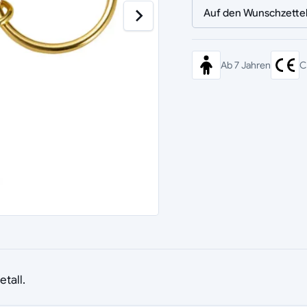
Auf den Wunschzette
Ab 7 Jahren
C
tall.