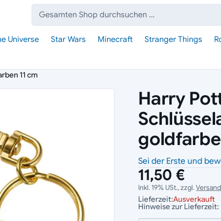
Suche:
he Universe
Star Wars
Minecraft
Stranger Things
R
arben 11 cm
Harry Pot
Schlüsse
goldfarbe
Sei der Erste und bew
11,50 €
Inkl. 19% USt., zzgl.
Versan
Lieferzeit:
Ausverkauft
Hinweise zur Lieferzeit: