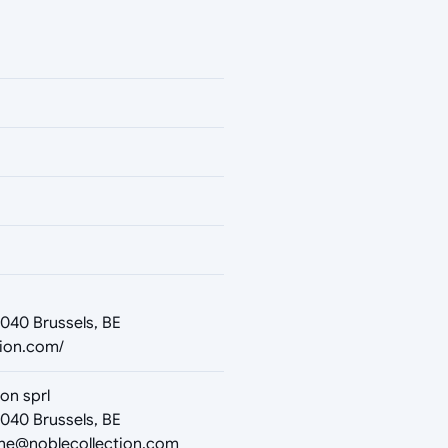
1040 Brussels, BE
tion.com/
on sprl
1040 Brussels, BE
he@noblecollection.com