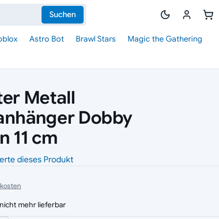
Suchen
oblox
Astro Bot
Brawl Stars
Magic the Gathering
ter Metall
lanhänger Dobby
n 11 cm
erte dieses Produkt
dkosten
nicht mehr lieferbar