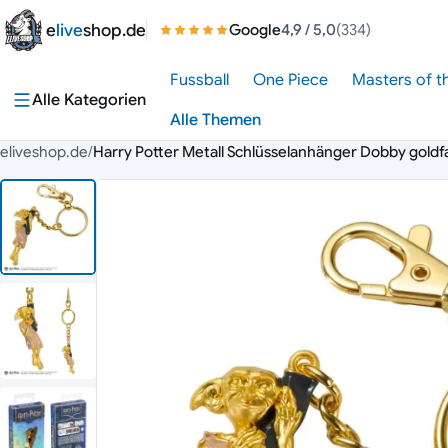
Zum Inhalt springen
e
live
shop.de
Google
4,9
/ 5,0
(334)
Fussball
One Piece
Masters of t
Alle Kategorien
Alle Themen
eliveshop.de
/
Harry Potter Metall Schlüsselanhänger Dobby goldf