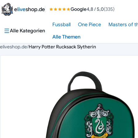
Zum Inhalt springen
e
live
shop.de
Google
4,8
/ 5,0
(335)
Fussball
One Piece
Masters of t
Alle Kategorien
Alle Themen
eliveshop.de
/
Harry Potter Rucksack Slytherin