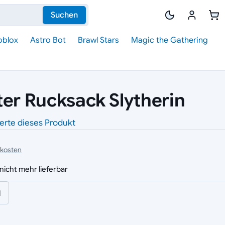
Suchen
oblox
Astro Bot
Brawl Stars
Magic the Gathering
ter Rucksack Slytherin
erte dieses Produkt
dkosten
nicht mehr lieferbar
l