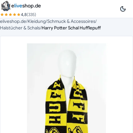
Zum Inhalt springen
e
live
shop.de
4,8
(335)
eliveshop.de
/
Kleidung
/
Schmuck & Accessoires
/
Halstücher & Schals
/
Harry Potter Schal Hufflepuff