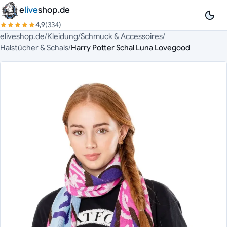
Zum Inhalt springen
e
live
shop.de
4,9
(334)
eliveshop.de
/
Kleidung
/
Schmuck & Accessoires
/
Halstücher & Schals
/
Harry Potter Schal Luna Lovegood