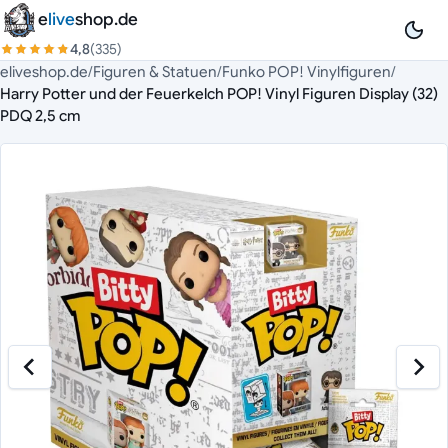
Zum Inhalt springen
e
live
shop.de
4,8
(335)
eliveshop.de
/
Figuren & Statuen
/
Funko POP! Vinylfiguren
/
Harry Potter und der Feuerkelch POP! Vinyl Figuren Display (32)
PDQ 2,5 cm