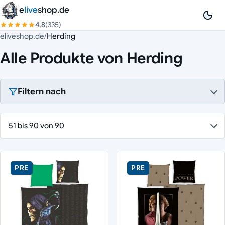
Zum Inhalt springen
e
live
shop.de
4,8
(335)
eliveshop.de
/
Herding
Alle Produkte von Herding
Filtern nach
51 bis 90 von 90
PRE
PRE