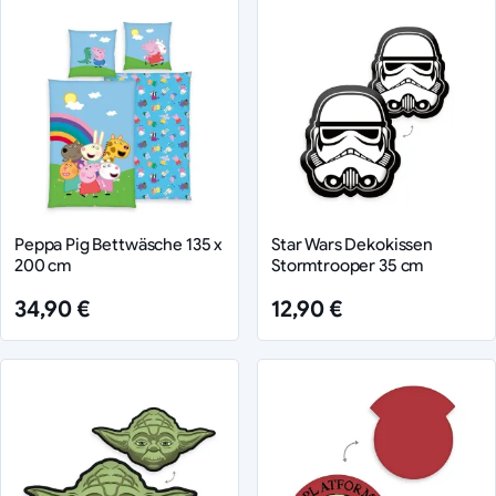
Peppa Pig Bettwäsche 135 x
Star Wars Dekokissen
200 cm
Stormtrooper 35 cm
34,90 €
12,90 €