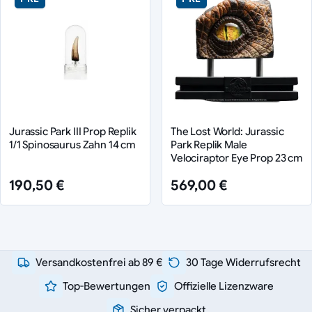
Jurassic Park III Prop Replik
The Lost World: Jurassic
1/1 Spinosaurus Zahn 14 cm
Park Replik Male
Velociraptor Eye Prop 23 cm
190,50 €
569,00 €
Versandkostenfrei ab 89 €
30 Tage Widerrufsrecht
Top-Bewertungen
Offizielle Lizenzware
Sicher verpackt