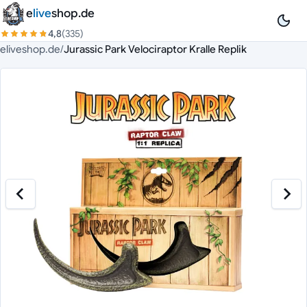
Zum Inhalt springen
e
live
shop.de
4,8
(335)
eliveshop.de
/
Jurassic Park Velociraptor Kralle Replik