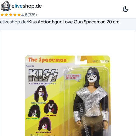
Zum Inhalt springen
e
live
shop.de
4,8
(335)
eliveshop.de
/
Kiss Actionfigur Love Gun Spaceman 20 cm