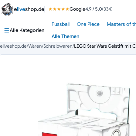
Zum Inhalt springen
e
live
shop.de
Google
4,9
/ 5,0
(334)
Fussball
One Piece
Masters of t
Alle Kategorien
Alle Themen
eliveshop.de
/
Waren
/
Schreibwaren
/
LEGO Star Wars Gelstift mit C