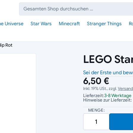
Suche:
he Universe
Star Wars
Minecraft
Stranger Things
R
lip Rot
LEGO Star 
Sei der Erste und bew
6,50 €
Inkl. 19% USt., zzgl.
Versan
Lieferzeit:
3-8 Werktage
Hinweise zur Lieferzeit:
MENGE: