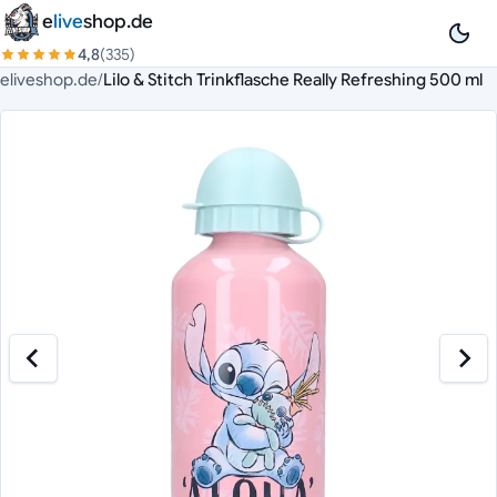
Zum Inhalt springen
e
live
shop.de
4,8
(335)
eliveshop.de
/
Lilo & Stitch Trinkflasche Really Refreshing 500 ml