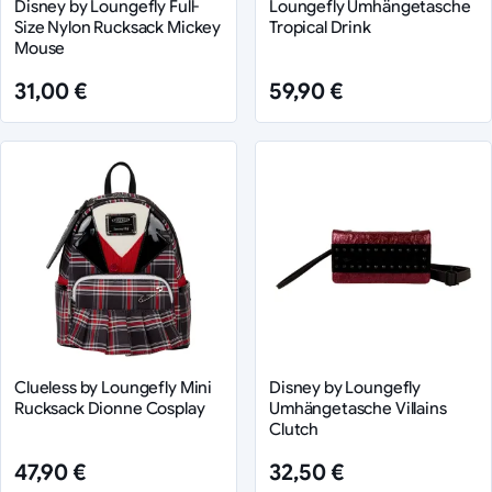
Disney by Loungefly Full-
Loungefly Umhängetasche
Size Nylon Rucksack Mickey
Tropical Drink
Mouse
31,00 €
59,90 €
Clueless by Loungefly Mini
Disney by Loungefly
Rucksack Dionne Cosplay
Umhängetasche Villains
Clutch
47,90 €
32,50 €