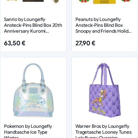
Sanrio by Loungefly
Peanuts by Loungefly
Ansteck-Pins Blind Box 20th
Ansteck-Pins Blind Box
Anniversary Kuromi
Snoopy and Friends Holiday
Sortiment (12)
Sortiment (12)
63,50 €
27,90 €
Pokemon by Loungefly
Warner Bros by Loungefly
Handtasche Ice Type
Tragetasche Looney Tunes
Winter
Lola Bunny Oversize