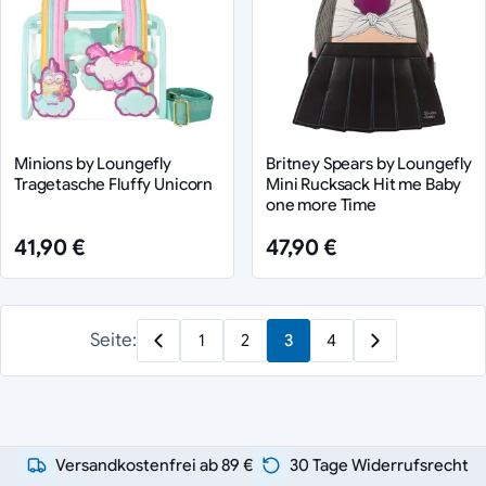
Minions by Loungefly
Britney Spears by Loungefly
Tragetasche Fluffy Unicorn
Mini Rucksack Hit me Baby
one more Time
41,90 €
47,90 €
Seite:
1
2
3
4
Versandkostenfrei ab 89 €
30 Tage Widerrufsrecht