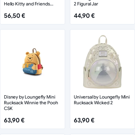
Hello Kitty and Friends
2 Figural Jar
Halloween Stained Glass
56,50 €
44,90 €
Display (12)
Disney by Loungefly Mini
Universal by Loungefly Mini
Rucksack Winnie the Pooh
Rucksack Wicked 2
CSK
63,90 €
63,90 €