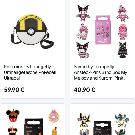
Pokemon by Loungefly
Sanrio by Loungefly
Umhängetasche Pokeball
Ansteck-Pins Blind Box My
Ultraball
Melody and Kuromi Pink
and Black Sortiment (12)
59,90 €
40,90 €