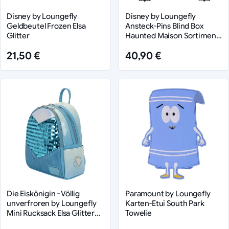
Disney by Loungefly
Disney by Loungefly
Geldbeutel Frozen Elsa
Ansteck-Pins Blind Box
Glitter
Haunted Maison Sortiment
(12)
21,50 €
40,90 €
Die Eiskönigin - Völlig
Paramount by Loungefly
unverfroren by Loungefly
Karten-Etui South Park
Mini Rucksack Elsa Glitter
Towelie
Sequin