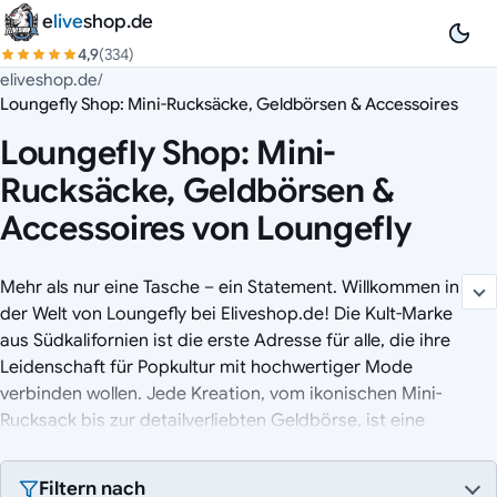
Zum Inhalt springen
e
live
shop.de
4,9
(334)
eliveshop.de
/
Loungefly Shop: Mini-Rucksäcke, Geldbörsen & Accessoires
Loungefly Shop: Mini-
Rucksäcke, Geldbörsen &
Accessoires von Loungefly
Mehr als nur eine Tasche – ein Statement. Willkommen in
der Welt von Loungefly bei Eliveshop.de! Die Kult-Marke
aus Südkalifornien ist die erste Adresse für alle, die ihre
Leidenschaft für Popkultur mit hochwertiger Mode
verbinden wollen. Jede Kreation, vom ikonischen Mini-
Rucksack bis zur detailverliebten Geldbörse, ist eine
Hommage an die Franchises, die wir lieben. Entdecke
unsere riesige Auswahl an offiziell lizenzierten Loungefly-
Filtern nach