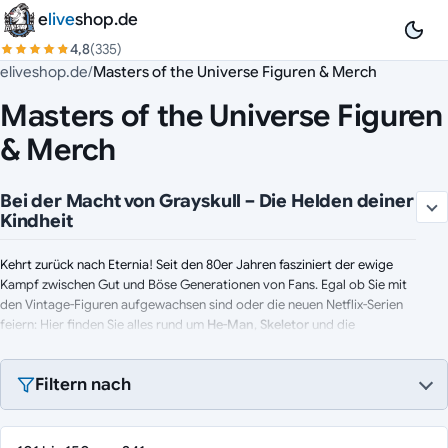
Zum Inhalt springen
e
live
shop.de
4,8
(335)
eliveshop.de
/
Masters of the Universe Figuren & Merch
Masters of the Universe Figuren
& Merch
Bei der Macht von Grayskull – Die Helden deiner
Kindheit
Kehrt zurück nach Eternia! Seit den 80er Jahren fasziniert der ewige
Kampf zwischen Gut und Böse Generationen von Fans. Egal ob Sie mit
den Vintage-Figuren aufgewachsen sind oder die neuen Netflix-Serien
feiern: Hier finden Sie alles rund um
He-Man
,
Skeletor
und die
Verteidiger des Universums. Machen Sie Ihre Vitrine bereit für die
gigantische Kraft der Masters.
Filtern nach
Highlights aus Eternia: