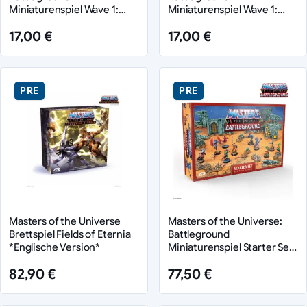
Miniaturenspiel Wave 1:
Miniaturenspiel Wave 1:
Masters of the Universe
Masters of the Universe
17,00 €
17,00 €
Faction *Deutsche Version*
Faction *Englische Version*
PRE
PRE
Masters of the Universe
Masters of the Universe:
Brettspiel Fields of Eternia
Battleground
*Englische Version*
Miniaturenspiel Starter Set
*Deutsche Version*
82,90 €
77,50 €