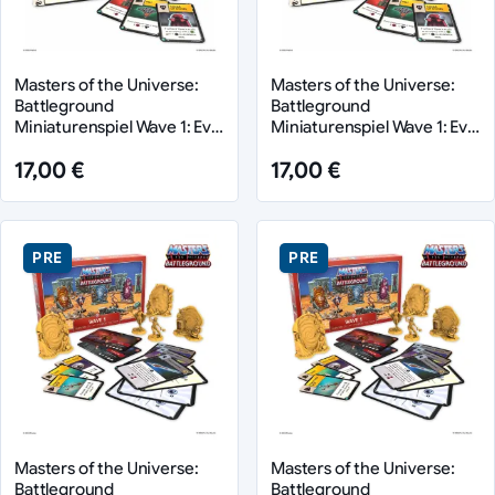
Masters of the Universe:
Masters of the Universe:
Battleground
Battleground
Miniaturenspiel Wave 1: Evil
Miniaturenspiel Wave 1: Evil
Warriors Faction *Deutsche
Warriors Faction *Englische
17,00 €
17,00 €
Version*
Version*
PRE
PRE
Masters of the Universe:
Masters of the Universe:
Battleground
Battleground