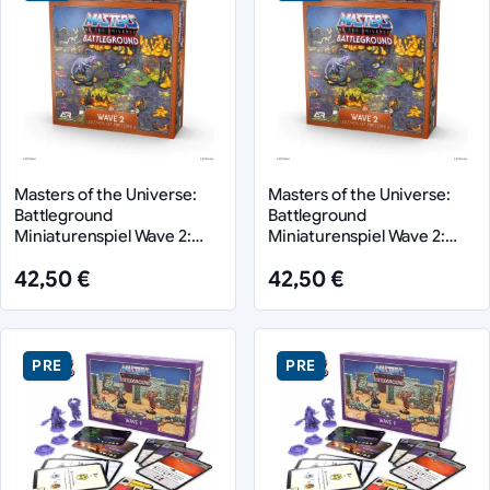
Masters of the Universe:
Masters of the Universe:
Battleground
Battleground
Miniaturenspiel Wave 2:
Miniaturenspiel Wave 2:
Legends of Preternia
Legends of Preternia
42,50 €
42,50 €
*Deutsche Version*
*Englische Version*
PRE
PRE