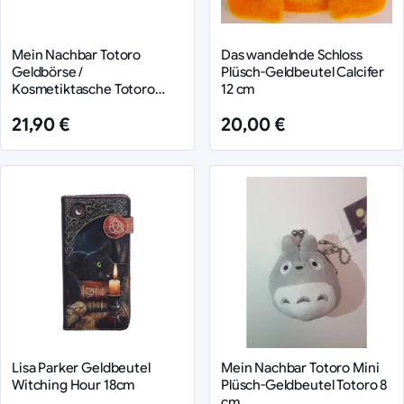
Mein Nachbar Totoro
Das wandelnde Schloss
Geldbörse /
Plüsch-Geldbeutel Calcifer
Kosmetiktasche Totoro
12 cm
Autumn Green
21,90 €
20,00 €
Lisa Parker Geldbeutel
Mein Nachbar Totoro Mini
Witching Hour 18cm
Plüsch-Geldbeutel Totoro 8
cm