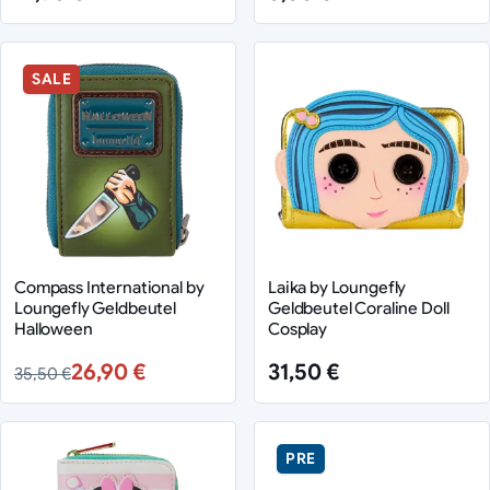
SALE
Compass International by
Laika by Loungefly
Loungefly Geldbeutel
Geldbeutel Coraline Doll
Halloween
Cosplay
26,90 €
31,50 €
35,50 €
PRE