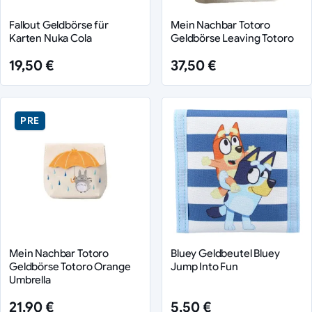
Fallout Geldbörse für
Mein Nachbar Totoro
Karten Nuka Cola
Geldbörse Leaving Totoro
19,50 €
37,50 €
PRE
Mein Nachbar Totoro
Bluey Geldbeutel Bluey
Geldbörse Totoro Orange
Jump Into Fun
Umbrella
21,90 €
5,50 €