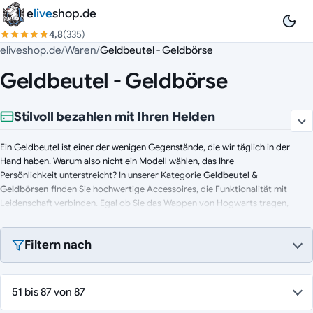
Zum Inhalt springen
e
live
shop.de
4,8
(335)
eliveshop.de
/
Waren
/
Geldbeutel - Geldbörse
Geldbeutel - Geldbörse
Stilvoll bezahlen mit Ihren Helden
Ein Geldbeutel ist einer der wenigen Gegenstände, die wir täglich in der
Hand haben. Warum also nicht ein Modell wählen, das Ihre
Persönlichkeit unterstreicht? In unserer Kategorie
Geldbeutel &
Geldbörsen
finden Sie hochwertige Accessoires, die Funktionalität mit
Leidenschaft verbinden. Egal ob Sie das Wappen von Hogwarts tragen,
die Farben Ihres Lieblings-Superhelden zeigen oder ein dezentes
Gaming-Logo bevorzugen – hier finden Sie den perfekten Begleiter für
Filtern nach
jeden Einkauf.
Highlights für die Hosentasche:
51 bis 87 von 87
Bifold Wallets:
Der Klassiker zum Aufklappen. Kompakt,