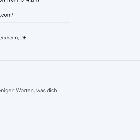
on-Trent, ST4 2PH
w.com/
erxheim, DE
wenigen Worten, was dich