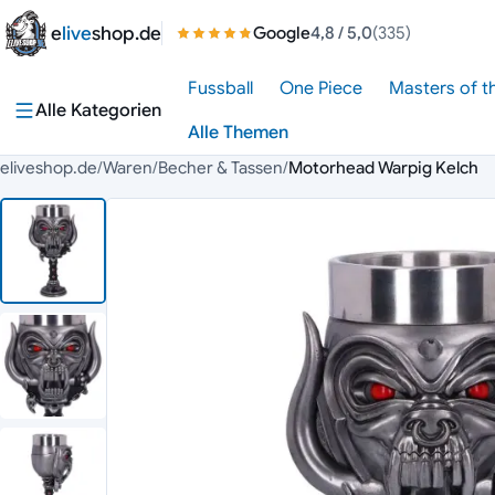
Zum Inhalt springen
e
live
shop.de
Google
4,8
/ 5,0
(335)
Fussball
One Piece
Masters of t
Alle Kategorien
Alle Themen
eliveshop.de
/
Waren
/
Becher & Tassen
/
Motorhead Warpig Kelch