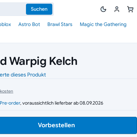
Suchen
oblox
Astro Bot
Brawl Stars
Magic the Gathering
d Warpig Kelch
erte dieses Produkt
dkosten
g
Pre-order
, voraussichtlich lieferbar ab 08.09.2026
Vorbestellen