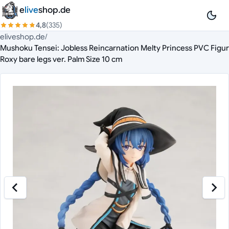
Zum Inhalt springen
e
live
shop.de
4,8
(335)
eliveshop.de
/
Mushoku Tensei: Jobless Reincarnation Melty Princess PVC Figur
Roxy bare legs ver. Palm Size 10 cm