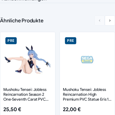
Ähnliche Produkte
PRE
PRE
Mushoku Tensei: Jobless
Mushoku Tensei: Jobless
Reincarnation Season 2
Reincarnation High
One-Seventh Carat PVC
Premium PVC Statue Eris 19
Figur Roxy Bunny Polarized
cm
25,50 €
22,00 €
Color Ver. 14 cm