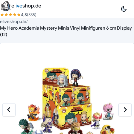
Zum Inhalt springen
e
live
shop.de
4,8
(335)
eliveshop.de
/
My Hero Academia Mystery Minis Vinyl Minifiguren 6 cm Display
(12)