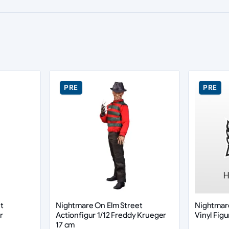
PRE
PRE
t
Nightmare On Elm Street
Nightmare
r
Actionfigur 1/12 Freddy Krueger
Vinyl Fig
17 cm