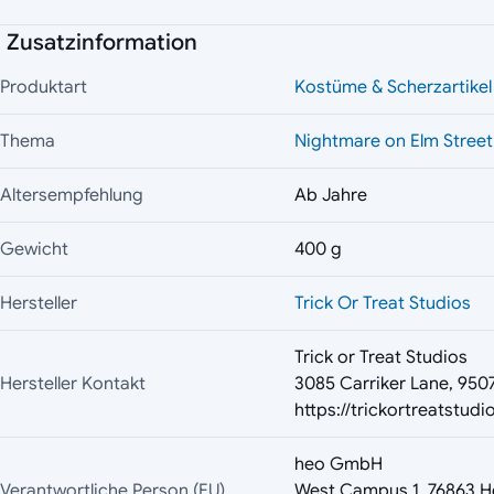
Zusatzinformation
Produktart
Kostüme & Scherzartikel
Thema
Nightmare on Elm Street
Altersempfehlung
Ab Jahre
Gewicht
400 g
Hersteller
Trick Or Treat Studios
Trick or Treat Studios
Hersteller Kontakt
3085 Carriker Lane, 9507
https://trickortreatstud
heo GmbH
Verantwortliche Person (EU)
West Campus 1, 76863 H