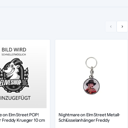
 on Elm Street POP!
Nightmare on Elm Street Metall-
ur Freddy Krueger 10 cm
Schlüsselanhänger Freddy