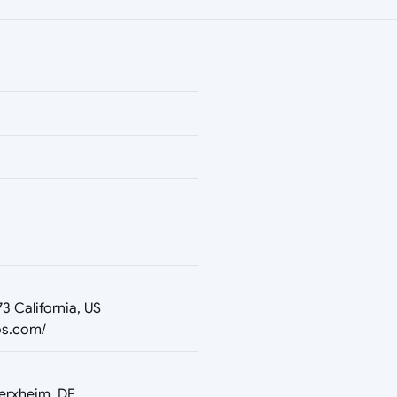
3 California, US
ios.com/
erxheim, DE