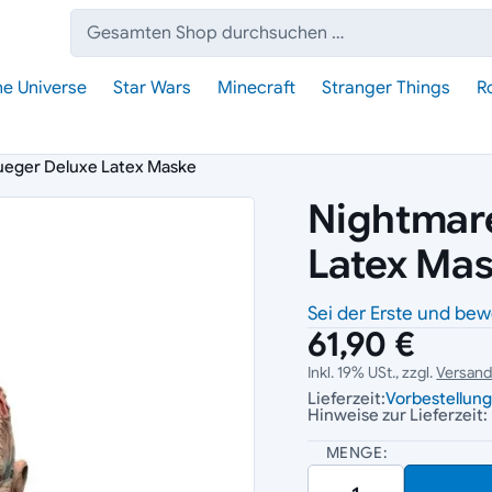
Suche:
he Universe
Star Wars
Minecraft
Stranger Things
R
ueger Deluxe Latex Maske
Nightmare
Latex Ma
Sei der Erste und bew
61,90 €
Inkl. 19% USt., zzgl.
Versan
Lieferzeit:
Vorbestellun
Hinweise zur Lieferzeit:
MENGE: