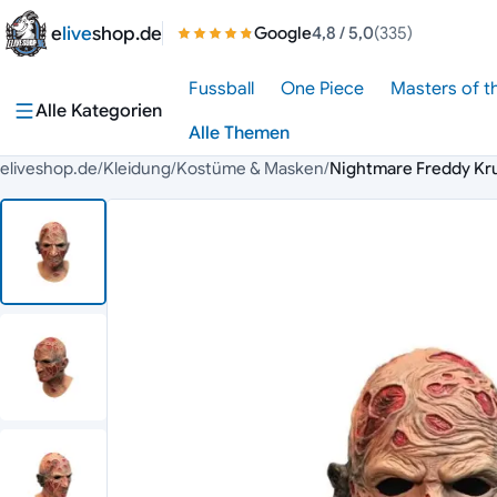
Zum Inhalt springen
e
live
shop.de
Google
4,8
/ 5,0
(335)
Fussball
One Piece
Masters of t
Alle Kategorien
Alle Themen
eliveshop.de
/
Kleidung
/
Kostüme & Masken
/
Nightmare Freddy Kr