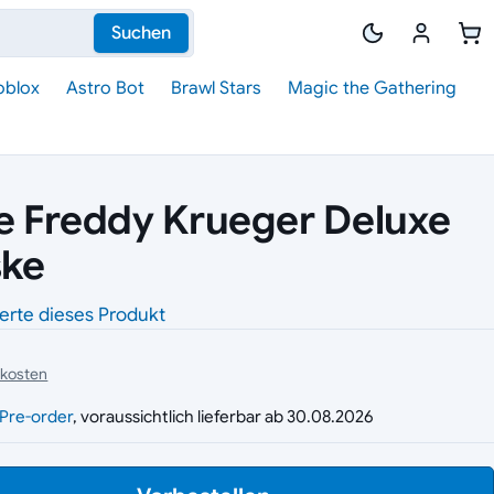
Suchen
oblox
Astro Bot
Brawl Stars
Magic the Gathering
 Freddy Krueger Deluxe
ske
erte dieses Produkt
dkosten
g
Pre-order
, voraussichtlich lieferbar ab 30.08.2026