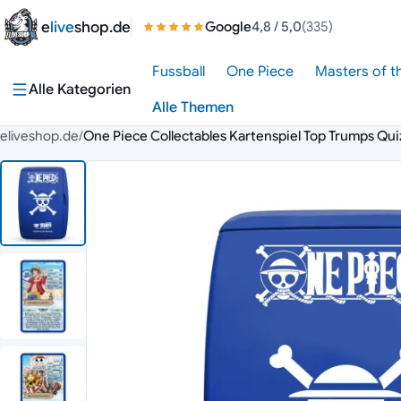
Zum Inhalt springen
e
live
shop.de
Google
4,8
/ 5,0
(335)
Fussball
One Piece
Masters of t
Alle Kategorien
Alle Themen
eliveshop.de
/
One Piece Collectables Kartenspiel Top Trumps Qui