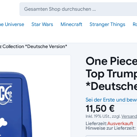
Suche:
he Universe
Star Wars
Minecraft
Stranger Things
R
z Collection *Deutsche Version*
One Piece
Top Trump
*Deutsche
Sei der Erste und bew
11,50 €
Inkl. 19% USt., zzgl.
Versan
Lieferzeit:
Ausverkauft
Hinweise zur Lieferzeit: