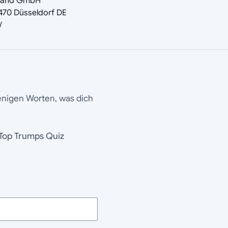
hland GmbH
70 Düsseldorf DE
/
wenigen Worten, was dich