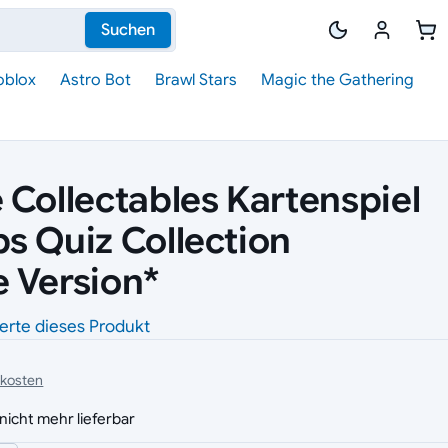
Suchen
oblox
Astro Bot
Brawl Stars
Magic the Gathering
 Collectables Kartenspiel
s Quiz Collection
 Version*
erte dieses Produkt
dkosten
nicht mehr lieferbar