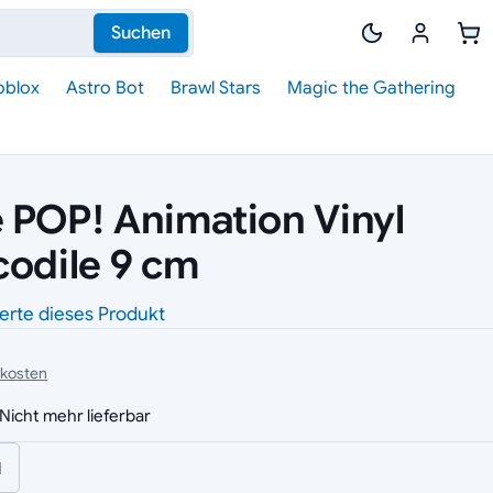
Suchen
oblox
Astro Bot
Brawl Stars
Magic the Gathering
 POP! Animation Vinyl
codile 9 cm
erte dieses Produkt
dkosten
Nicht mehr lieferbar
l