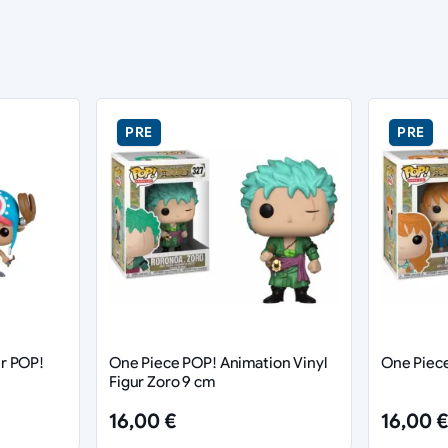
PRE
PRE
r POP!
One Piece POP! Animation Vinyl
One Piece
Figur Zoro 9 cm
16,00 €
16,00 €