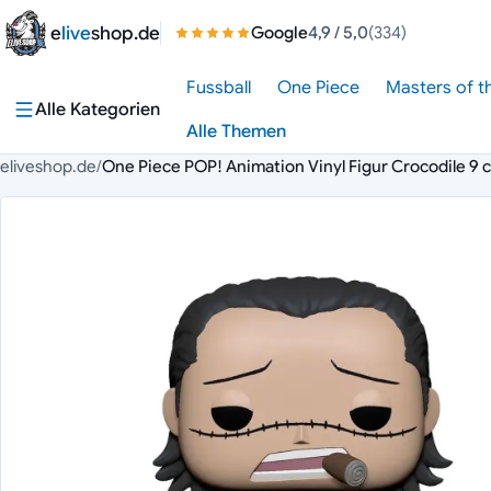
Zum Inhalt springen
e
live
shop.de
Google
4,9
/ 5,0
(334)
Fussball
One Piece
Masters of t
Alle Kategorien
Alle Themen
eliveshop.de
/
One Piece POP! Animation Vinyl Figur Crocodile 9 