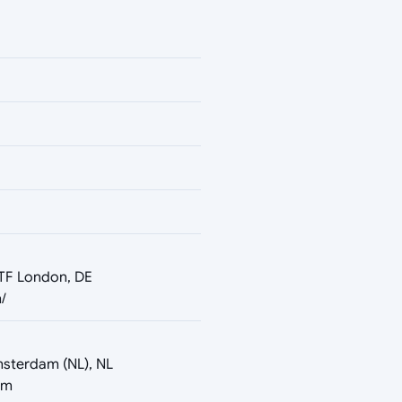
5TF London, DE
/
msterdam (NL), NL
om