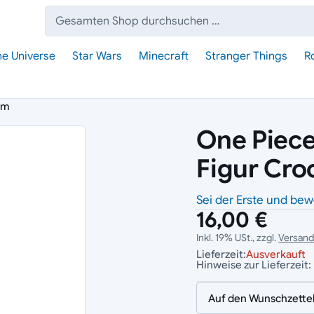
Suche:
he Universe
Star Wars
Minecraft
Stranger Things
R
cm
One Piece
Figur Cro
Sei der Erste und bew
16,00 €
Inkl. 19% USt., zzgl.
Versan
Lieferzeit:
Ausverkauft
Hinweise zur Lieferzeit:
Auf den Wunschzette