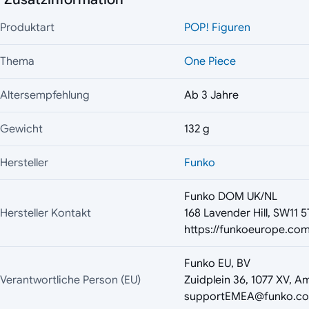
Produktart
POP! Figuren
Thema
One Piece
Altersempfehlung
Ab 3 Jahre
Gewicht
132 g
Hersteller
Funko
Funko DOM UK/NL
Hersteller Kontakt
168 Lavender Hill, SW11 
https://funkoeurope.com
Funko EU, BV
Verantwortliche Person (EU)
Zuidplein 36, 1077 XV, A
supportEMEA@funko.c