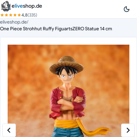
Zum Inhalt springen
e
live
shop.de
4,8
(335)
eliveshop.de
/
One Piece Strohhut Ruffy FiguartsZERO Statue 14 cm