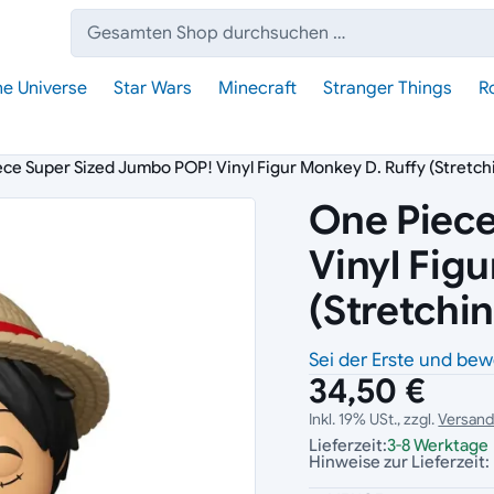
Suche:
he Universe
Star Wars
Minecraft
Stranger Things
R
ce Super Sized Jumbo POP! Vinyl Figur Monkey D. Ruffy (Stretch
One Piece
Vinyl Fig
(Stretchi
Sei der Erste und bew
34,50 €
Inkl. 19% USt., zzgl.
Versan
Lieferzeit:
3-8 Werktage
Hinweise zur Lieferzeit: