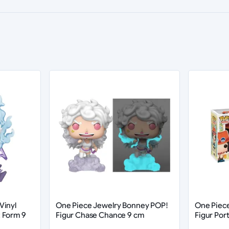
Vinyl
One Piece Jewelry Bonney POP!
One Piece
 Form 9
Figur Chase Chance 9 cm
Figur Por