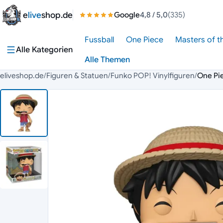
Zum Inhalt springen
e
live
shop.de
Google
4,8
/ 5,0
(335)
Fussball
One Piece
Masters of t
Alle Kategorien
Alle Themen
eliveshop.de
/
Figuren & Statuen
/
Funko POP! Vinylfiguren
/
One Pie