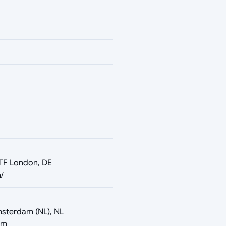
5TF London, DE
/
msterdam (NL), NL
om