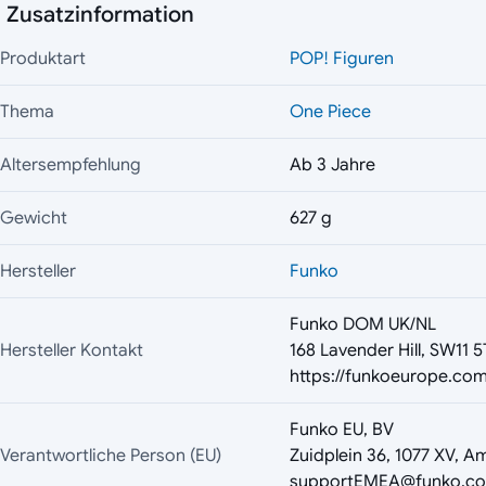
Zusatzinformation
Produktart
POP! Figuren
Thema
One Piece
Altersempfehlung
Ab 3 Jahre
Gewicht
627 g
Hersteller
Funko
Funko DOM UK/NL
Hersteller Kontakt
168 Lavender Hill, SW11 
https://funkoeurope.com
Funko EU, BV
Verantwortliche Person (EU)
Zuidplein 36, 1077 XV, A
supportEMEA@funko.c