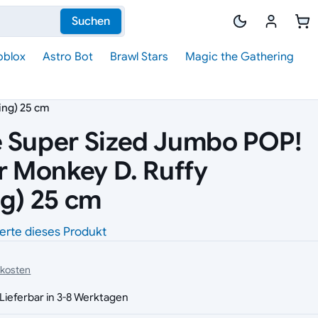
Suchen
oblox
Astro Bot
Brawl Stars
Magic the Gathering
ing) 25 cm
 Super Sized Jumbo POP!
ur Monkey D. Ruffy
ng) 25 cm
erte dieses Produkt
dkosten
Lieferbar in 3-8 Werktagen