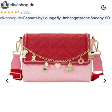
Zum Inhalt springen
e
live
shop.de
4,8
(335)
eliveshop.de
/
Peanuts by Loungefly Umhängetasche Snoopy XO