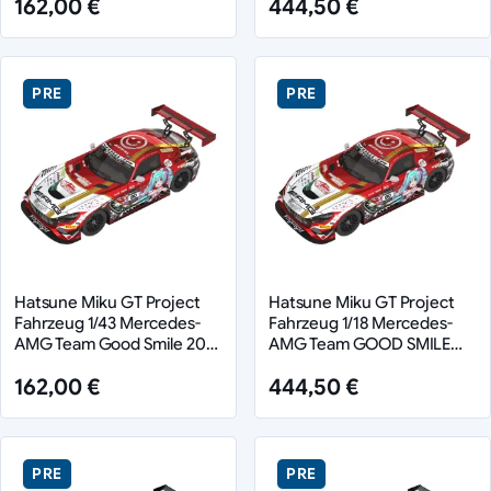
162,00 €
444,50 €
PRE
PRE
Hatsune Miku GT Project
Hatsune Miku GT Project
Fahrzeug 1/43 Mercedes-
Fahrzeug 1/18 Mercedes-
AMG Team Good Smile 2019
AMG Team GOOD SMILE
Suzuka 10Hours Ver. 11 cm
2019 SUZUKA 10HOURS Ver.
162,00 €
444,50 €
26 cm
PRE
PRE