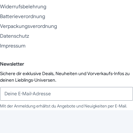
Widerrufsbelehrung
Batterieverordnung
Verpackungsverordnung
Datenschutz
Impressum
Newsletter
Sichere dir exklusive Deals, Neuheiten und Vorverkaufs-Infos zu
deinen Lieblings-Universen.
Mit der Anmeldung erhältst du Angebote und Neuigkeiten per E-Mail.
Zur Bestätigung schicken wir dir eine E-Mail (Double-Opt-in); abmelden
Deine E-Mail-Adresse
kannst du dich jederzeit.
Mehr in der Datenschutzerklärung
Abonnieren