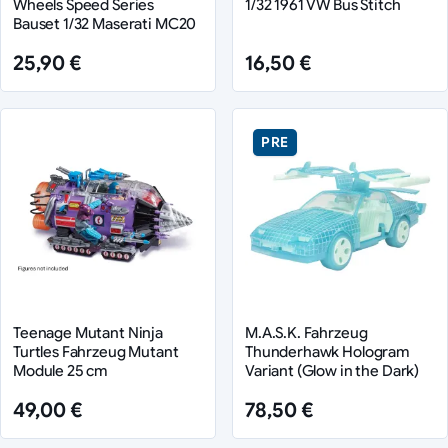
Wheels Speed Series
1/32 1961 VW Bus Stitch
Bauset 1/32 Maserati MC20
25,90 €
16,50 €
PRE
Teenage Mutant Ninja
M.A.S.K. Fahrzeug
Turtles Fahrzeug Mutant
Thunderhawk Hologram
Module 25 cm
Variant (Glow in the Dark)
49,00 €
78,50 €