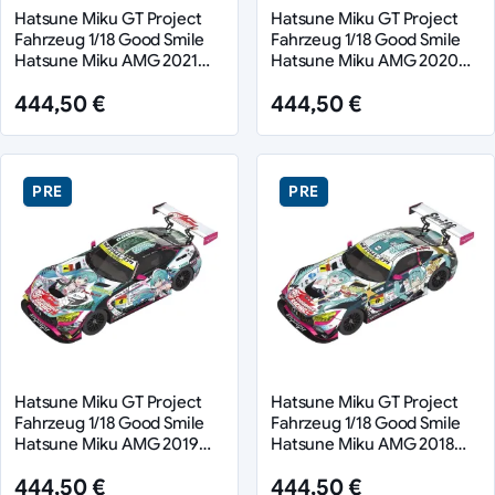
Hatsune Miku GT Project
Hatsune Miku GT Project
Fahrzeug 1/18 Good Smile
Fahrzeug 1/18 Good Smile
Hatsune Miku AMG 2021
Hatsune Miku AMG 2020
SUPER GT 100th Race
SUPER GT Okayama Test
444,50 €
444,50 €
Commemorative Ver. 26 cm
Ver. 26 cm
PRE
PRE
Hatsune Miku GT Project
Hatsune Miku GT Project
Fahrzeug 1/18 Good Smile
Fahrzeug 1/18 Good Smile
Hatsune Miku AMG 2019
Hatsune Miku AMG 2018
Ver. 26 cm
Final Race Ver. 26 cm
444,50 €
444,50 €