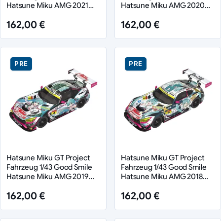
Hatsune Miku AMG 2021
Hatsune Miku AMG 2020
SUPER GT 100th Race
SUPER GT Okayama Test
162,00 €
162,00 €
Commemorative Ver. 11 cm
Ver. 11 cm
PRE
PRE
Hatsune Miku GT Project
Hatsune Miku GT Project
Fahrzeug 1/43 Good Smile
Fahrzeug 1/43 Good Smile
Hatsune Miku AMG 2019
Hatsune Miku AMG 2018
Ver. 11 cm
Final Race Ver. 11 cm
162,00 €
162,00 €