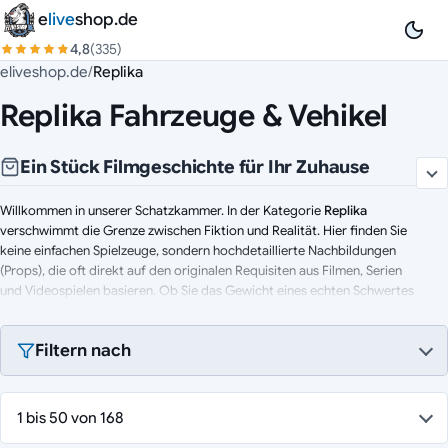
Zum Inhalt springen
e
live
shop.de
4,8
(335)
eliveshop.de
/
Replika
Replika Fahrzeuge & Vehikel
Ein Stück Filmgeschichte für Ihr Zuhause
Willkommen in unserer Schatzkammer. In der Kategorie
Replika
verschwimmt die Grenze zwischen Fiktion und Realität. Hier finden Sie
keine einfachen Spielzeuge, sondern hochdetaillierte Nachbildungen
(Props), die oft direkt auf den originalen Requisiten aus Filmen, Serien
und Videospielen basieren. Ob Sie das Gewicht eines echten Schwertes
in der Hand spüren, einen ikonischen Helm aufsetzen oder ein präzises
Modellauto in die Vitrine stellen wollen – wir bieten Ihnen die passende
Filtern nach
Ausrüstung für Ihre Leidenschaft.
Entdecken Sie unsere Sammlung:
1 bis 50 von 168
Waffen:
Epische Schwerter, Äxte und Zauberstäbe aus