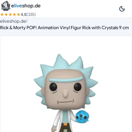
Zum Inhalt springen
e
live
shop.de
4,8
(335)
eliveshop.de
/
Rick & Morty POP! Animation Vinyl Figur Rick with Crystals 9 cm