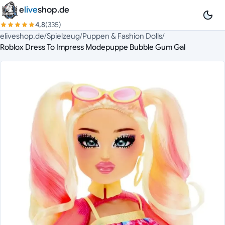
Zum Inhalt springen
e
live
shop.de
4,8
(335)
eliveshop.de
/
Spielzeug
/
Puppen & Fashion Dolls
/
Roblox Dress To Impress Modepuppe Bubble Gum Gal