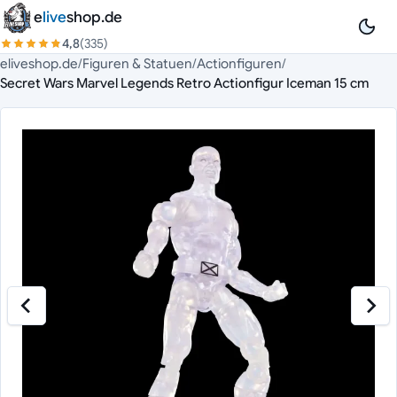
Zum Inhalt springen
e
live
shop.de
4,8
(335)
eliveshop.de
/
Figuren & Statuen
/
Actionfiguren
/
Secret Wars Marvel Legends Retro Actionfigur Iceman 15 cm