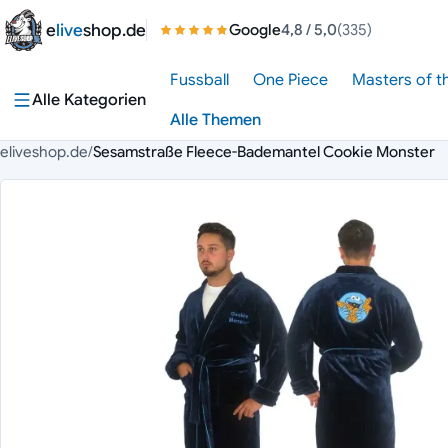
Zum Inhalt springen
e
live
shop.de
Google
4,8
/ 5,0
(335)
Fussball
One Piece
Masters of t
Alle Kategorien
Alle Themen
eliveshop.de
/
Sesamstraße Fleece-Bademantel Cookie Monster