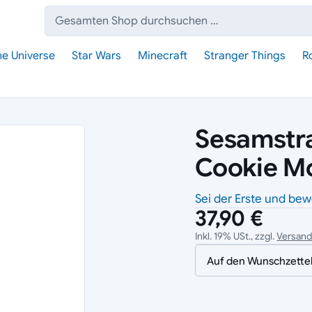
Suche:
he Universe
Star Wars
Minecraft
Stranger Things
R
Sesamstr
Cookie M
Sei der Erste und bew
37,90 €
Inkl. 19% USt., zzgl.
Versan
Auf den Wunschzette