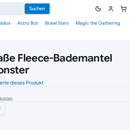
Suchen
oblox
Astro Bot
Brawl Stars
Magic the Gathering
aße Fleece-Bademantel
onster
erte dieses Produkt
dkosten
l