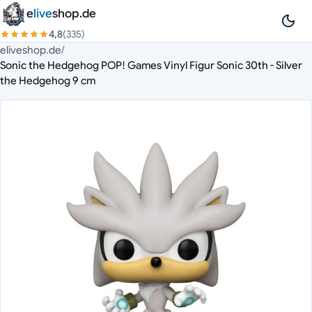
Zum Inhalt springen
e
live
shop.de
4,8
(335)
eliveshop.de
/
Sonic the Hedgehog POP! Games Vinyl Figur Sonic 30th - Silver
the Hedgehog 9 cm