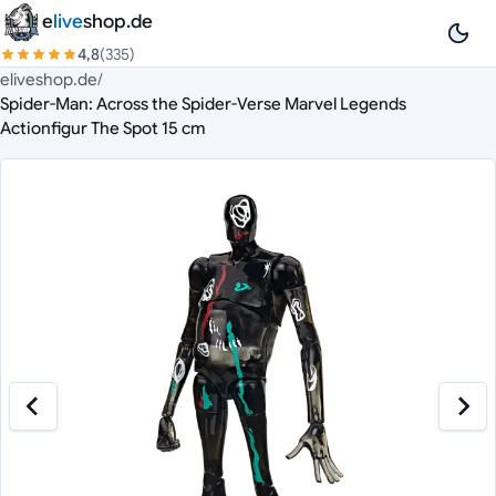
Zum Inhalt springen
e
live
shop.de
4,8
(335)
eliveshop.de
/
Spider-Man: Across the Spider-Verse Marvel Legends
Actionfigur The Spot 15 cm