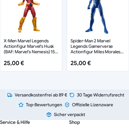
X-Men Marvel Legends
Spider-Man 2 Marvel
Actionfigur Marvel's Husk
Legends Gamerverse
(BAF: Marvel's Nemesis) 15
Actionfigur Miles Morales
cm
(Upgraded Suit Style) 15 cm
25,00 €
25,00 €
Versandkostenfrei ab 89 €
30 Tage Widerrufsrecht
Top-Bewertungen
Offizielle Lizenzware
Sicher verpackt
Service & Hilfe
Shop