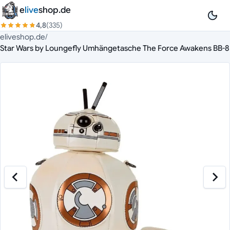
Zum Inhalt springen
e
live
shop.de
4,8
(335)
eliveshop.de
/
Star Wars by Loungefly Umhängetasche The Force Awakens BB-8