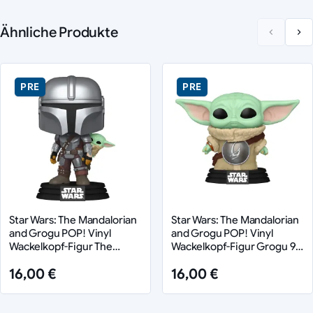
Ähnliche Produkte
PRE
PRE
Star Wars: The Mandalorian
Star Wars: The Mandalorian
and Grogu POP! Vinyl
and Grogu POP! Vinyl
Wackelkopf-Figur The
Wackelkopf-Figur Grogu 9
Mandalorian with Grogu 9
cm
16,00 €
16,00 €
cm