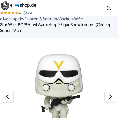
Zum Inhalt springen
e
live
shop.de
4,8
(335)
eliveshop.de
/
Figuren & Statuen
/
Wackelköpfe
/
Star Wars POP! Vinyl Wackelkopf-Figur Snowtrooper (Concept
Series) 9 cm