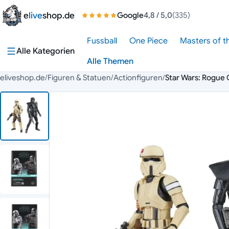
Zum Inhalt springen
e
live
shop.de
Google
4,8
/ 5,0
(335)
Fussball
One Piece
Masters of t
Alle Kategorien
Alle Themen
eliveshop.de
/
Figuren & Statuen
/
Actionfiguren
/
Star Wars: Rogue 