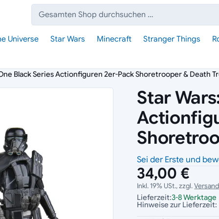
Suche:
he Universe
Star Wars
Minecraft
Stranger Things
R
One Black Series Actionfiguren 2er-Pack Shoretrooper & Death T
Star Wars
Actionfig
Shoretroo
Sei der Erste und bew
34,00 €
Inkl. 19% USt., zzgl.
Versan
Lieferzeit:
3-8 Werktage
Hinweise zur Lieferzeit: