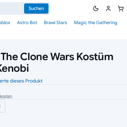
Suchen
oblox
Astro Bot
Brawl Stars
Magic the Gathering
 The Clone Wars Kostüm
Kenobi
erte dieses Produkt
dkosten
l