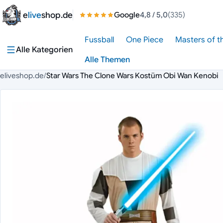
Zum Inhalt springen
e
live
shop.de
Google
4,8
/ 5,0
(335)
Fussball
One Piece
Masters of t
Alle Kategorien
Alle Themen
eliveshop.de
/
Star Wars The Clone Wars Kostüm Obi Wan Kenobi