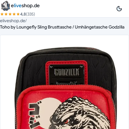
Zum Inhalt springen
e
live
shop.de
4,8
(335)
eliveshop.de
/
Toho by Loungefly Sling Brusttasche / Umhängetasche Godzilla