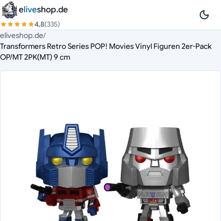
Zum Inhalt springen
e
live
shop.de
4,8
(335)
eliveshop.de
/
Transformers Retro Series POP! Movies Vinyl Figuren 2er-Pack
OP/MT 2PK(MT) 9 cm