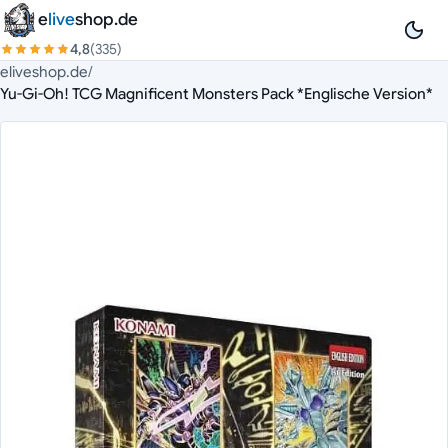
Zum Inhalt springen
e
live
shop.de
4,8
(335)
eliveshop.de
/
Yu-Gi-Oh! TCG Magnificent Monsters Pack *Englische Version*