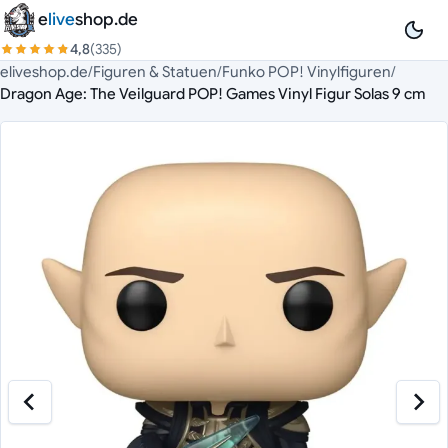
Zum Inhalt springen
e
live
shop.de
4,8
(335)
eliveshop.de
/
Figuren & Statuen
/
Funko POP! Vinylfiguren
/
Dragon Age: The Veilguard POP! Games Vinyl Figur Solas 9 cm