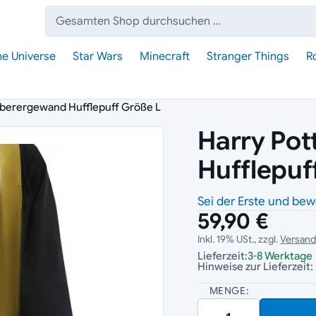
Suche:
he Universe
Star Wars
Minecraft
Stranger Things
R
uberergewand Hufflepuff Größe L
Harry Po
Hufflepuf
Sei der Erste und bew
59,90 €
Inkl. 19% USt., zzgl.
Versan
Lieferzeit:
3-8 Werktage
Hinweise zur Lieferzeit:
MENGE: