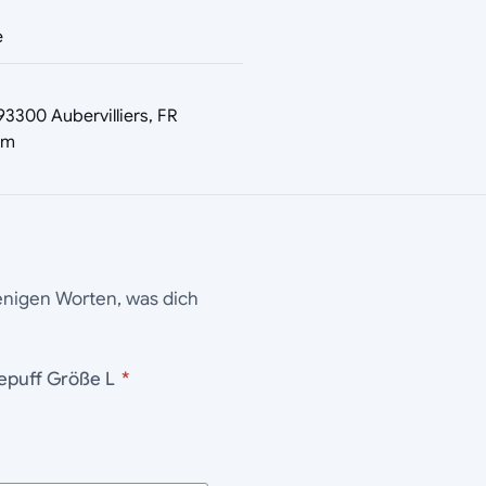
e
3300 Aubervilliers, FR
om
wenigen Worten, was dich
 Hufflepuff Größe L
*