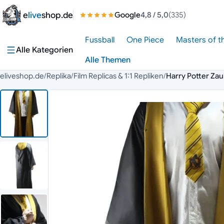
Zum Inhalt springen
e
live
shop.de
Google
4,8
/ 5,0
(335)
Fussball
One Piece
Masters of t
Alle Kategorien
Alle Themen
eliveshop.de
/
Replika
/
Film Replicas & 1:1 Repliken
/
Harry Potter Za