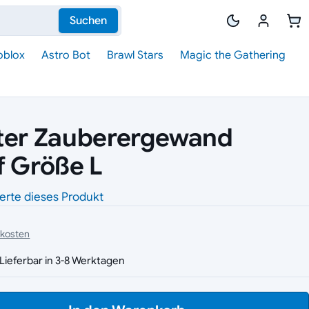
Suchen
oblox
Astro Bot
Brawl Stars
Magic the Gathering
tter Zauberergewand
f Größe L
erte dieses Produkt
dkosten
Lieferbar in 3-8 Werktagen