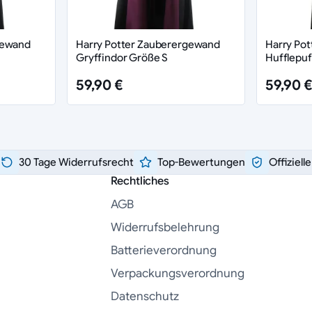
gewand
Harry Potter Zauberergewand
Harry Po
Gryffindor Größe S
Hufflepuf
59,90 €
59,90 €
30 Tage Widerrufsrecht
Top-Bewertungen
Offiziell
Rechtliches
AGB
Widerrufsbelehrung
Batterieverordnung
Verpackungsverordnung
Datenschutz