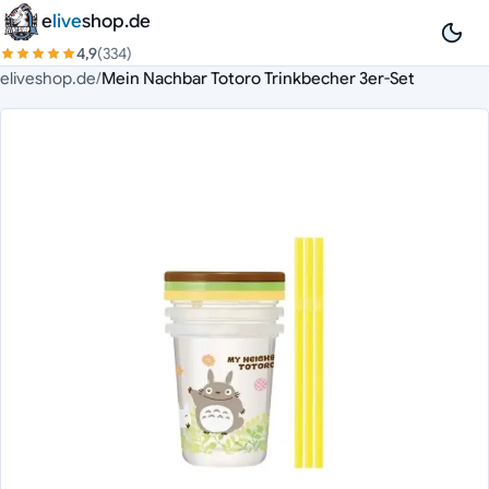
Zum Inhalt springen
e
live
shop.de
4,9
(334)
eliveshop.de
/
Mein Nachbar Totoro Trinkbecher 3er-Set