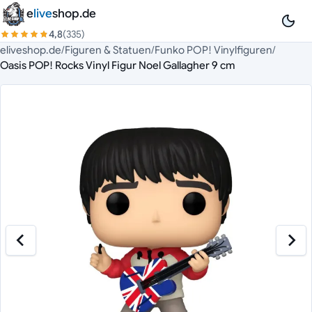
Zum Inhalt springen
e
live
shop.de
4,8
(335)
eliveshop.de
/
Figuren & Statuen
/
Funko POP! Vinylfiguren
/
Oasis POP! Rocks Vinyl Figur Noel Gallagher 9 cm