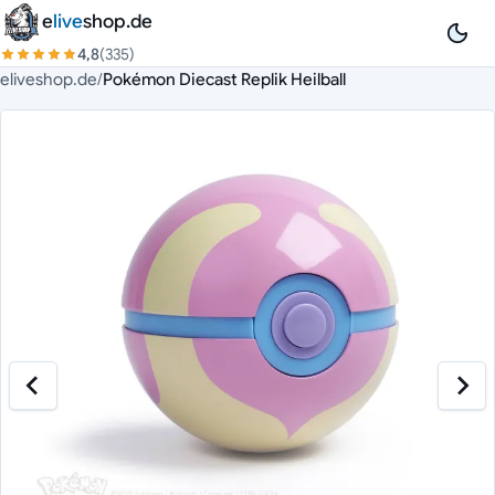
Zum Inhalt springen
e
live
shop.de
4,8
(335)
eliveshop.de
/
Pokémon Diecast Replik Heilball