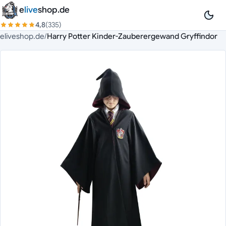
Zum Inhalt springen
e
live
shop.de
4,8
(335)
eliveshop.de
/
Harry Potter Kinder-Zauberergewand Gryffindor