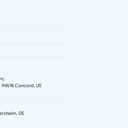
nc.
, 94518 Concord, US
erxheim, DE