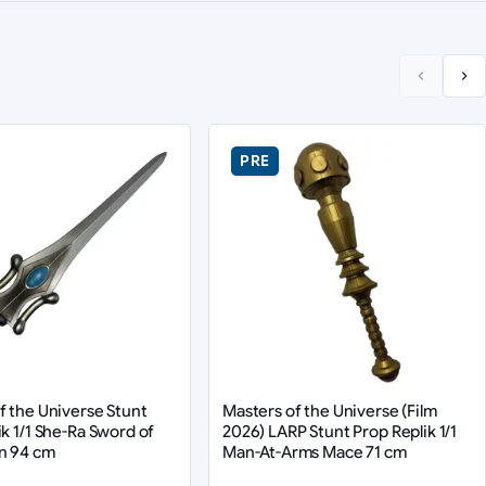
PRE
f the Universe Stunt
Masters of the Universe (Film
ik 1/1 She-Ra Sword of
2026) LARP Stunt Prop Replik 1/1
n 94 cm
Man-At-Arms Mace 71 cm