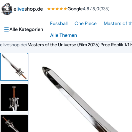
Zum Inhalt springen
e
live
shop.de
Google
4,8
/ 5,0
(335)
Fussball
One Piece
Masters of t
Alle Kategorien
Alle Themen
eliveshop.de
/
Masters of the Universe (Film 2026) Prop Replik 1/