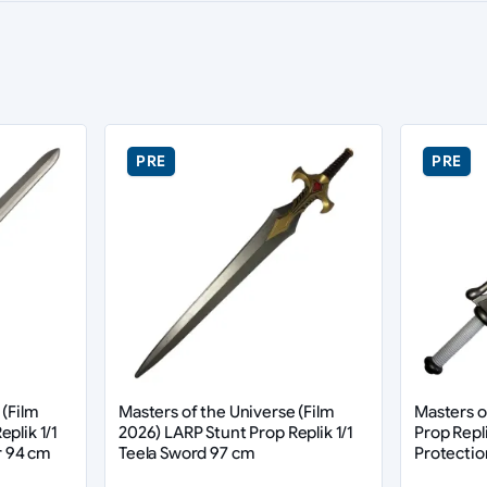
PRE
PRE
 (Film
Masters of the Universe (Film
Masters o
plik 1/1
2026) LARP Stunt Prop Replik 1/1
Prop Repl
 94 cm
Teela Sword 97 cm
Protectio