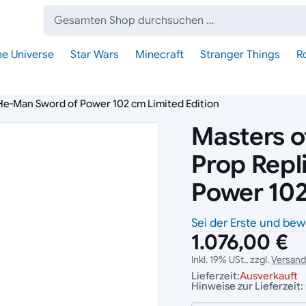
Suche:
he Universe
Star Wars
Minecraft
Stranger Things
R
1 He-Man Sword of Power 102 cm Limited Edition
Masters o
Prop Repl
Power 102
Sei der Erste und bew
1.076,00 €
Inkl. 19% USt., zzgl.
Versan
Lieferzeit:
Ausverkauft
Hinweise zur Lieferzeit: